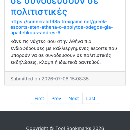
σε συνοδεύσουν σε
πολιτιστικές
https://conneralof985.trexgame.net/greek-
escorts-sten-athena-o-apolytos-odegos-gia-
apaitetikous-andres-6
Κάνε τις νύχτες σου στην Αθήνα πιο
ενδιαφέρουσες με καλλιεργημένες escorts που
μπορούν να σε συνοδεύσουν σε πολιτιστικές
εκδηλώσεις, κλαμπ ή ιδιωτικά ραντεβού.
Submitted on 2026-07-08 15:08:35
First
Prev
Next
Last
Copyright © Tool Bookmarks 2026