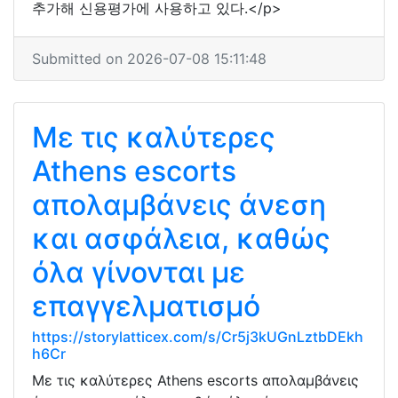
추가해 신용평가에 사용하고 있다.</p>
Submitted on 2026-07-08 15:11:48
Με τις καλύτερες
Athens escorts
απολαμβάνεις άνεση
και ασφάλεια, καθώς
όλα γίνονται με
επαγγελματισμό
https://storylatticex.com/s/Cr5j3kUGnLztbDEkh
h6Cr
Με τις καλύτερες Athens escorts απολαμβάνεις