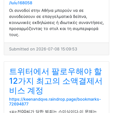
/lulu168058
Οι συνοδοί στην Αθήνα μπορούν να σε
συνοδεύσουν σε επαγγελματικά δείπνα,
κοινωνικές εκδηλώσεις ή ιδιωτικές συναντήσεις,
προσαρμόζοντας το στυλ και τη συμπεριφορά
τους.
Submitted on 2026-07-08 15:09:53
트위터에서 팔로우해야 할
12가지 최고의 소액결제서
비스 계정
https://keenandqve.raindrop.page/bookmarks-
72694877
<p>전00씨가 당한 범죄는 스미싱이다.이 문제는