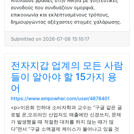
Απόλαυσε βραδιές στην Αθήνα με γοητευτικές
συνοδούς που συνδυάζουν ομορφιά,
επικοινωνία και εκλεπτυσμένους τρόπους,
δημιουργώντας αξέχαστες στιγμές χαλάρωσης.
Submitted on 2026-07-08 15:10:17
전자지갑 업계의 모든 사람
들이 알아야 할 15가지 용
어
https://www.empowher.com/user/4878401
<p>이은희 인하대 소비자학과 교수는 “구글 같은 글
로벌 온,오프라인 산업자도 매출에만 신경쓰지, 문제
가 발생했을 때 적절한 대처를 하지 않는 때가 많
다”면서 “구글 소액결제 케이스가 불어나고 있을 것