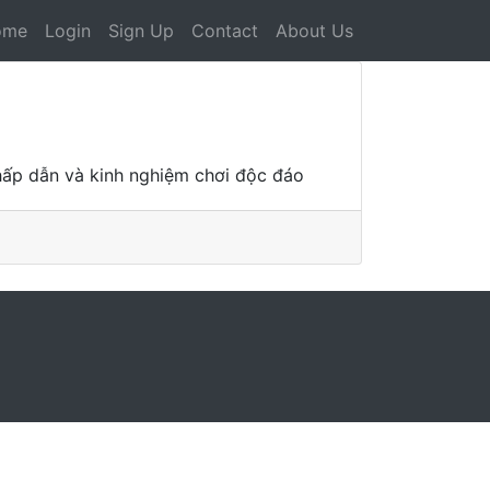
ome
Login
Sign Up
Contact
About Us
 hấp dẫn và kinh nghiệm chơi độc đáo