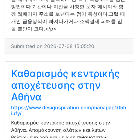
방법이다.기관이나 지인을 사칭한 문자 메시지와 함
께 웹페이지 주소를 보낸다는 점이 특성이다.그럴 때
개인 금융상식이 빠져나가거나 소액결제 피해를 입
을 불안이 크다.</p>
Submitted on 2026-07-08 15:05:20
Καθαρισμός κεντρικής
αποχέτευσης στην
Αθήνα
https://www.designspiration.com/mariapap105h
iufy/
Καθαρισμός κεντρικής αποχέτευσης στην
Αθήνα. Απομάκρυνση αλάτων και λιπών,
βελτιωμένη ροή και μείωση πιθανοτήτων