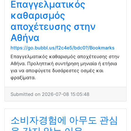
Επαγγελματικός
καθαρισμός
αποχέτευσης στην
Αθήνα
https://go.bubbl.us/f2c4e5/bdc0?/Bookmarks
Επαγγελματικός καθαρισμός αποχέτευσης στην
Αθήνα. Προληπτική συντήρηση μηνιαία ή ετήσια
για να αποφύγετε δυσάρεστες οσμές και
φραξίματα.
Submitted on 2026-07-08 15:05:48
소비자경험에 아무도 관심