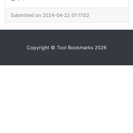
Submitted on 2024-04-22 01:17:02
Copyright © Tool Bookmarks 2026