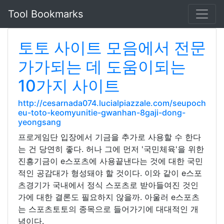
Tool Bookmarks
토토 사이트 모음에서 전문
가가되는 데 도움이되는
10가지 사이트
http://cesarnada074.lucialpiazzale.com/seupoch
eu-toto-keomyunitie-gwanhan-8gaji-dong-
yeongsang
프로게임단 입장에서 기금을 추가로 사용할 수 한다
는 건 당연히 좋다. 허나 그에 먼저 '국민체육'을 위한
진흥기금이 e스포츠에 사용끝낸다는 것에 대한 국민
적인 공감대가 형성돼야 할 것이다. 이와 같이 e스포
츠경기가 국내에서 정식 스포츠로 받아들여진 것인
가에 대한 결론도 필요하지 않을까. 아울러 e스포츠
는 스포츠토토의 종목으로 들어가기에 대대적인 개
념이다.